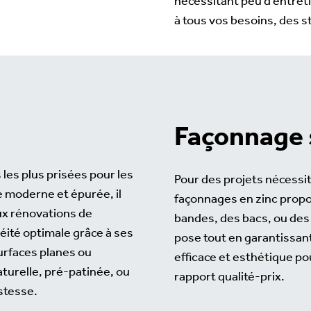
nécessitant peu d’entret
à tous vos besoins, des s
Façonnage 
les plus prisées pour les
Pour des projets nécess
e moderne et épurée, il
façonnages en zinc propos
ux rénovations de
bandes, des bacs, ou des 
ité optimale grâce à ses
pose tout en garantissant 
surfaces planes ou
efficace et esthétique po
aturelle, pré-patinée, ou
rapport qualité-prix.
ustesse.