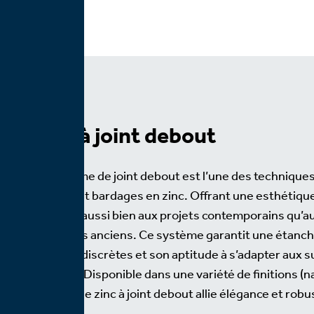
Zinc à joint debout
Le système de joint debout est l’une des techniques 
toitures et bardages en zinc. Offrant une esthétiqu
convient aussi bien aux projets contemporains qu’a
bâtiments anciens. Ce système garantit une étanché
fixations discrètes et son aptitude à s’adapter aux 
cintrées. Disponible dans une variété de finitions (n
colorée), le zinc à joint debout allie élégance et rob