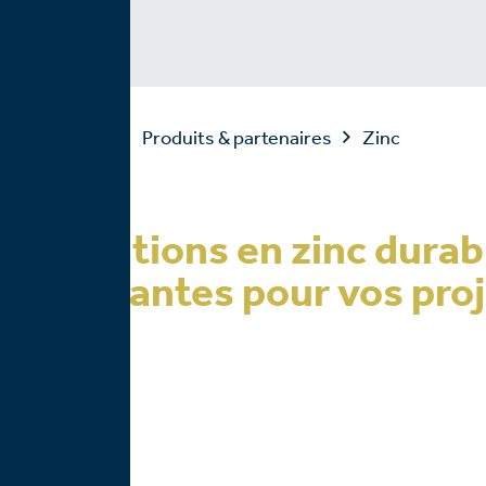
Accueil
Produits & partenaires
Zinc
Solutions en zinc durab
élégantes pour vos pro