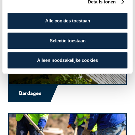
Contact
Details tonen
onderstaande knoppen. In ons
cookiebeleid
kan je
nalezen welke cookies we verzamelen, wie ze uitgeeft,
Alle cookies toestaan
waarvoor ze dienen en hoelang ze geldig blijven. Je kan
je voorkeuren ook op elk moment wijzigen via de cookie
instellingen.
Selectie toestaan
Alleen noodzakelijke cookies
Bardages