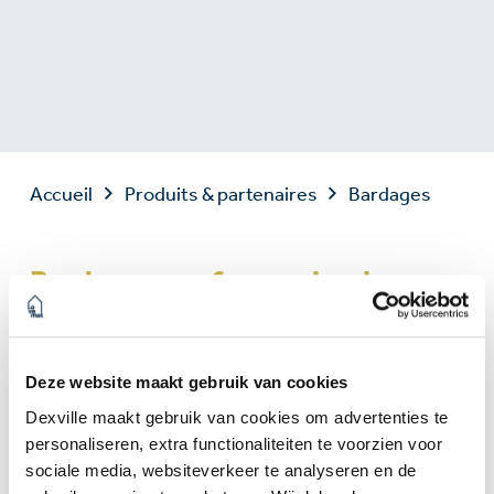
Accueil
Produits & partenaires
Bardages
Bardages performants et
esthétiques pour protéger et
isoler vos façades
Deze website maakt gebruik van cookies
Les bardages sont essentiels pour la protection,
Dexville maakt gebruik van cookies om advertenties te
l’esthétique et l’isolation extérieure des
personaliseren, extra functionaliteiten te voorzien voor
bâtiments. Ils existent en plusieurs matériaux,
sociale media, websiteverkeer te analyseren en de