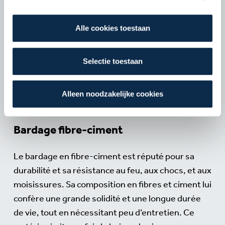
bardage en bois est idéal pour ceux qui
onderstaande knoppen. In ons
cookiebeleid
kan je
recherchent une esthétique authentique. Nos
nalezen welke cookies we verzamelen, wie ze uitgeeft,
options en bois incluent des essences variées,
Alle cookies toestaan
waarvoor ze dienen en hoelang ze geldig blijven. Je kan
traitées pour une grande résistance aux
je voorkeuren ook op elk moment wijzigen via de cookie
intempéries et aux variations climatiques. Ce type
instellingen.
Selectie toestaan
de bardage requiert un entretien régulier, mais il
ajoute une touche naturelle et intemporelle à tout
Alleen noodzakelijke cookies
type de bâtiment.
Bardage fibre-ciment
Le bardage en fibre-ciment est réputé pour sa
durabilité et sa résistance au feu, aux chocs, et aux
moisissures. Sa composition en fibres et ciment lui
confère une grande solidité et une longue durée
de vie, tout en nécessitant peu d’entretien. Ce