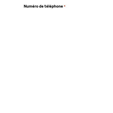
Numéro de téléphone
*
Email
*
Code postal
*
0 sur 4 caractères maximum
Sujet
*